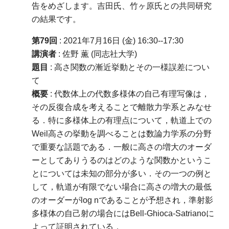
告をめざします。吉田氏、竹ヶ原氏との共同研究
の結果です。
第79回
: 2021年7月16日 (金) 16:30--17:30
講演者
: 佐野 薫 (同志社大学)
題目
: 高さ関数の漸近挙動とその一様誤差につい
て
概要
: 代数体上の代数多様体の自己有理写像は，
その反復合成を考えることで離散力学系とみなせ
る．特に多様体上の有理点について，軌道上での
Weil高さの挙動を調べることは数論力学系の分野
で重要な話題である．一般に高さの増大のオーダ
ーとしてありうるのはどのような関数かというこ
とについては未知の部分が多い．その一つの例と
して，軌道が有限でない場合に高さの増大の最低
のオーダーがlog nであることが予想され，準射影
多様体の自己射の場合にはBell-Ghioca-Satrianoに
よって証明されている．