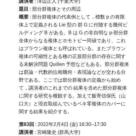
講演者
: 澤辺正人 (千葉大学)
題目
: 部分群複体とその周辺
概要
: 部分群複体の代表例として，標数 p の有限
体上で定義される Lie 型の 群 G に付随する幾何ビ
ルディング B がある。B は G の非自明な p-部分群
全体からなる複体とホモトピー同値であり、これ
はブラウン複体とも呼ばれている。またブラウン
複体の可縮性とある種の正規部分群の存在に関す
る未解決問題 Quillen 予想などもある。部分群複体
は群論・代数的位相幾何・表現論などが交わる分
野である。ここでは部分群複体の定義から始め
て，講演者のこれまでの 結果を含めた部分群複体
に関する研究を概観する。加えて飯寄信保氏（山
口大）と現在取組んでいるベキ零複体のカバーに
関する結果を紹介する。
第83回
: 2022年2月4日 (金) 16:30--17:30
講演者
: 宮崎隆史 (群馬大学)