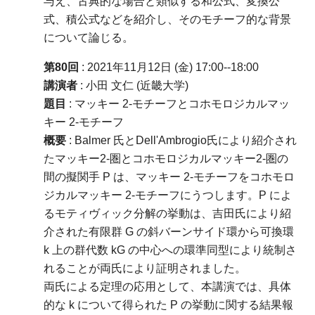
与え、古典的な場合と類似する和公式、変換公
式、積公式などを紹介し、そのモチーフ的な背景
について論じる。
第80回
: 2021年11月12日 (金) 17:00--18:00
講演者
: 小田 文仁 (近畿大学)
題目
: マッキー 2-モチーフとコホモロジカルマッ
キー 2-モチーフ
概要
: Balmer 氏とDell'Ambrogio氏により紹介され
たマッキー2-圏とコホモロジカルマッキー2-圏の
間の擬関手 P は、マッキー 2-モチーフをコホモロ
ジカルマッキー 2-モチーフにうつします。P によ
るモティヴィック分解の挙動は、吉田氏により紹
介された有限群 G の斜バーンサイド環から可換環
k 上の群代数 kG の中心への環準同型により統制さ
れることが両氏により証明されました。
両氏による定理の応用として、本講演では、具体
的な k について得られた P の挙動に関する結果報