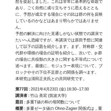
想を提起しました。これは非常に基本的な命題で
あり、ごく自然に成り立ちそうに思えるととも
に、予想が成立する場合にその比は群の何を反映
しているのかなどはあまり明らかではありませ
ん。
予想の解決に向けた見通しがない状態での講演で
たいへん恐縮ですが、本講演では原田予想に関連
して以下の話題を紹介します。まず、対称群・交
代群や環積の場合の証明を紹介し、次いで、p-群
の場合に共役類の大きさに関する不等式について
述べます。最後に、モジュラー表現について、ブ
ロックやその下位不足群との関係を調べます。
本研究は清田正夫氏との共同研究です。
第77回
: 2021年4月23日 (金) 16:30--17:30
講演者
: 竹山 美宏 (筑波大学)
題目
: 多重T値の和の母関数について
概要
: 多重ゼータ値の Ohno-Zagier 関係式は，重