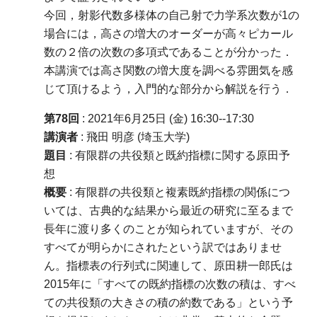
今回，射影代数多様体の自己射で力学系次数が1の
場合には，高さの増大のオーダーが高々ピカール
数の２倍の次数の多項式であることが分かった．
本講演では高さ関数の増大度を調べる雰囲気を感
じて頂けるよう，入門的な部分から解説を行う．
第78回
: 2021年6月25日 (金) 16:30--17:30
講演者
: 飛田 明彦 (埼玉大学)
題目
: 有限群の共役類と既約指標に関する原田予
想
概要
: 有限群の共役類と複素既約指標の関係につ
いては、古典的な結果から最近の研究に至るまで
長年に渡り多くのことが知られていますが、その
すべてが明らかにされたという訳ではありませ
ん。指標表の行列式に関連して、原田耕一郎氏は
2015年に「すべての既約指標の次数の積は、すべ
ての共役類の大きさの積の約数である」という予