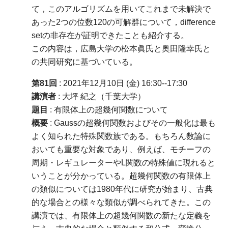
て，このアルゴリズムを用いてこれまで未解決で
あった2つの位数120の可解群について，difference
setの非存在が証明できたことも紹介する。
この内容は，広島大学の松本眞氏と奥田隆幸氏と
の共同研究に基づいている。
第81回
: 2021年12月10日 (金) 16:30--17:30
講演者
: 大坪 紀之（千葉大学）
題目
: 有限体上の超幾何関数について
概要
: Gaussの超幾何関数およびその一般化は最も
よく知られた特殊関数族である。もちろん数論に
おいても重要な対象であり、例えば、モチーフの
周期・レギュレーターやL関数の特殊値に現れると
いうことが分かっている。超幾何関数の有限体上
の類似については1980年代に研究が始まり、古典
的な場合との様々な類似が調べられてきた。この
講演では、有限体上の超幾何関数の新たな定義を