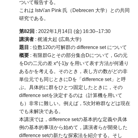
ついて報告する。
これは Istv\'an Pink 氏（Debrecen 大学）との共同
研究である。
第82回
: 2022年1月14日 (金) 16:30--17:30
講演者
: 梶浦大起 (広島大学)
題目
: 位数120の可解群の difference set について
概要
: 有限群Gとその部分集合Dについて，Gの元
をDの二元の差 x^{-1}y を用いて表す方法が何通り
あるかを考える。そのとき，表し方の数がどの非
単位元でも同じときにDを「difference set」と呼
ぶ。具体的に群をひとつ固定したときに，その
difference setを決定するのは（計算機を用いて
も）非常に難しい。例えば，5次対称群などは現在
でも未解決である。
本講演では，difference setの基本的な定義や具体
例の基本的事項から始めて，講演者らが開発した
difference setの新たな探索法を紹介する。そし