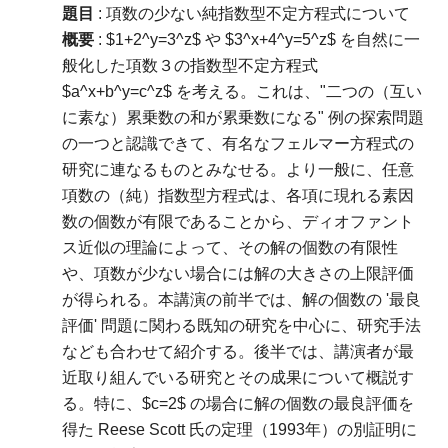
題目
: 項数の少ない純指数型不定方程式について
概要
: $1+2^y=3^z$ や $3^x+4^y=5^z$ を自然に一
般化した項数３の指数型不定方程式
$a^x+b^y=c^z$ を考える。これは、"二つの（互い
に素な）累乗数の和が累乗数になる" 例の探索問題
の一つと認識できて、有名なフェルマー方程式の
研究に連なるものとみなせる。より一般に、任意
項数の（純）指数型方程式は、各項に現れる素因
数の個数が有限であることから、ディオファント
ス近似の理論によって、その解の個数の有限性
や、項数が少ない場合には解の大きさの上限評価
が得られる。本講演の前半では、解の個数の '最良
評価' 問題に関わる既知の研究を中心に、研究手法
なども合わせて紹介する。後半では、講演者が最
近取り組んでいる研究とその成果について概説す
る。特に、$c=2$ の場合に解の個数の最良評価を
得た Reese Scott 氏の定理（1993年）の別証明に